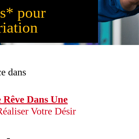
s* pour
riation
e dans
e Rêve Dans Une
éaliser Votre Désir