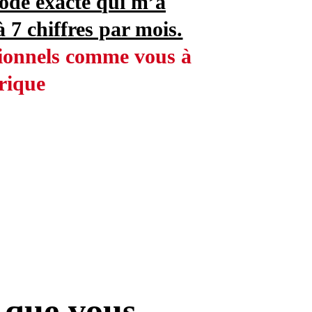
ode exacte qui m’a
 7 chiffres par mois.
sionnels comme vous à
frique
s que vous…