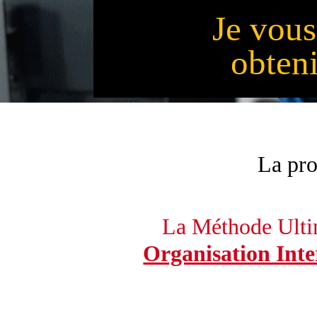
Je vou
obteni
La pro
La Méthode Ult
Organisation Inte