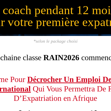
s coach pendant 12 moi
r votre première expat
*selon le package choisi
chaine classe
RAIN2026
commenc
ime Pour
Décrocher Un Emploi D
rnational
Qui Vous Permettra De R
D’Expatriation en Afrique