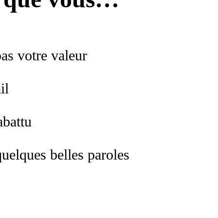
pas votre valeur
il
abattu
quelques belles paroles