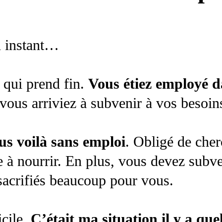
n instant…
é qui prend fin.
Vous étiez employé d
 vous arriviez à subvenir à vos besoin
s voilà sans emploi
. Obligé de che
e à nourrir. En plus, vous devez subv
 sacrifiés beaucoup pour vous.
icile.
C’était ma situation il y a qu