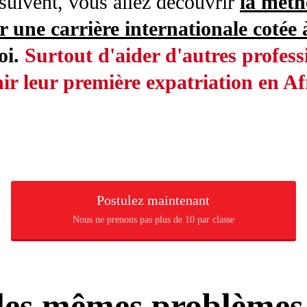
 suivent, vous allez découvrir
la méth
 une carrière internationale cotée à
oi.
Surtout d'aider d'autres profes
ir leur première expatriation en A
Postulez maintenant
Nous ne prenons pas plus de 10 par classe
 les mêmes problème